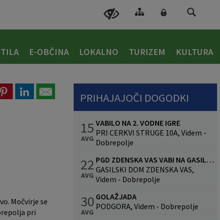
TILA
E-OBČINA
LOKALNO
TURIZEM
KULTURA
PRIHAJAJOČI DOGODKI
VABILO NA 2. VODNE IGRE
15
PRI CERKVI STRUGE 10A, Videm -
AVG
Dobrepolje
PGD ZDENSKA VAS VABI NA GASILSKO VESELICO S SKUPINO CALYPSO
22
GASILSKI DOM ZDENSKA VAS,
AVG
Videm - Dobrepolje
GOLAŽJADA
30
vo. Močvirje se
PODGORA, Videm - Dobrepolje
repolja pri
AVG