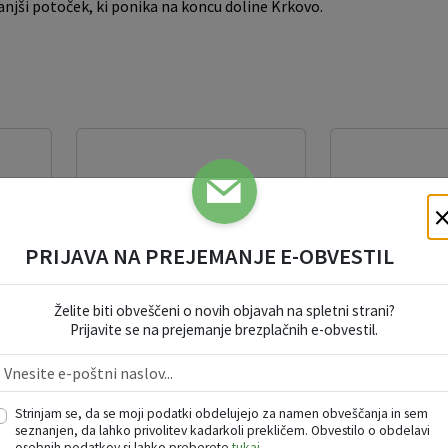
njši potoček, ki ponika na koncu doline Krkovo.
PRIJAVA NA PREJEMANJE E-OBVESTIL
Želite biti obveščeni o novih objavah na spletni strani?
Podpeška jama
Krvniška okr
Prijavite se na prejemanje brezplačnih e-obvestil.
je
, 1312 Videm - Dobrepolje
, 1312 Videm 
Strinjam se, da se moji podatki obdelujejo za namen obveščanja in sem
seznanjen, da lahko privolitev kadarkoli prekličem. Obvestilo o obdelavi
osebnih podatkov si lahko preberete
tukaj
.