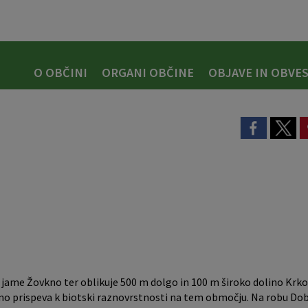
O OBČINI
ORGANI OBČINE
OBJAVE IN OBVES
e jame Žovkno ter oblikuje 500 m dolgo in 100 m široko dolino Krko
no prispeva k biotski raznovrstnosti na tem območju. Na robu Dob