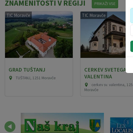
ZNAMENITOSTI V REGIJI
PRIKAŽI VSE
TIC Moravče
TIC Moravče
GRAD TUŠTANJ
CERKEV SVETEGA
VALENTINA
TUŠTANJ, 1251 Moravče
cerkev sv. valentina, 125
Moravče