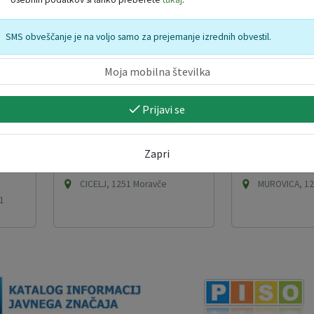
TIC Moravče
TIC Moravče
SMS obveščanje je na voljo samo za prejemanje izrednih obvestil.
Prijavi se
Zapri
CICELJ
MUROVICA
CICELJ, 1251 Moravče
MUROVICA, 12
1