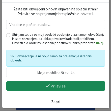
Želite biti obveščeni o novih objavah na spletni strani?
Prijavite se na prejemanje brezplačnih e-obvestil.
PRIHAJAJOČI DOGODKI
VABILO NA 2. VODNE IGRE
Strinjam se, da se moji podatki obdelujejo za namen obveščanja
15
in sem seznanjen, da lahko privolitev kadarkoli prekličem.
PRI CERKVI STRUGE 10A, Videm -
AVG
Obvestilo o obdelavi osebnih podatkov si lahko preberete
tukaj
.
Dobrepolje
PGD ZDENSKA VAS VABI NA GASILSKO VESELICO S SKUPINO CALYPSO
22
SMS obveščanje je na voljo samo za prejemanje izrednih
GASILSKI DOM ZDENSKA VAS, Videm -
obvestil.
AVG
Dobrepolje
DOBREPOLJSKO KROMPIRJEVANJE
13
Videm 34, Videm - Dobrepolje
SEP
Prijavi se
PROSTORSKA PREDSTAVITEV
Zapri
OBČINE DOBREPOLJE