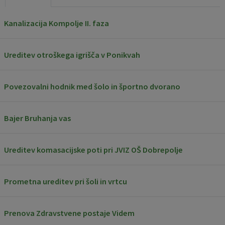
Pobratene občine
Jernej Pečnik
Civilna zaščita
Splošni in posamični akti
E-brošure
Kanalizacija Kompolje II. faza
Luka iz Dobrepolja
Prostorski akti
Promocijski video
Ureditev otroškega igrišča v Ponikvah
Stane Keržič
Dokumenti Občine
Prostorske fotografije
Povezovalni hodnik med šolo in športno dvorano
Občinsko glasilo
Lokalne volitve
Bajer Bruhanja vas
Ureditev komasacijske poti pri JVIZ OŠ Dobrepolje
Prometna ureditev pri šoli in vrtcu
Prenova Zdravstvene postaje Videm