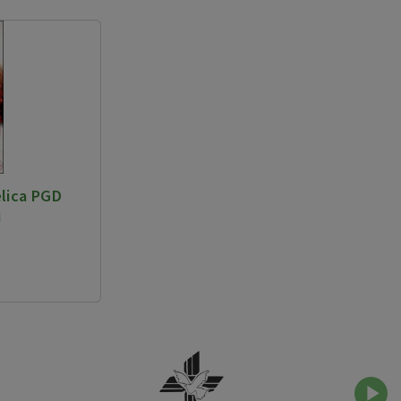
elica PGD
i