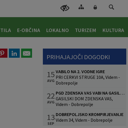
TILA
E-OBČINA
LOKALNO
TURIZEM
KULTURA
PRIHAJAJOČI DOGODKI
VABILO NA 2. VODNE IGRE
15
PRI CERKVI STRUGE 10A, Videm -
AVG
Dobrepolje
PGD ZDENSKA VAS VABI NA GASILSKO VESELICO S SKUPINO CALYPSO
22
GASILSKI DOM ZDENSKA VAS,
AVG
Videm - Dobrepolje
DOBREPOLJSKO KROMPIRJEVANJE
13
Videm 34, Videm - Dobrepolje
SEP