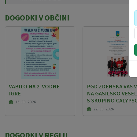
DOGODKI V OBČINI
VABILO NA 2. VODNE
PGD ZDENSKA VAS V
IGRE
NA GASILSKO VESEL
S SKUPINO CALYPS
15. 08. 2026
22. 08. 2026
DOGODKI V REGIJI