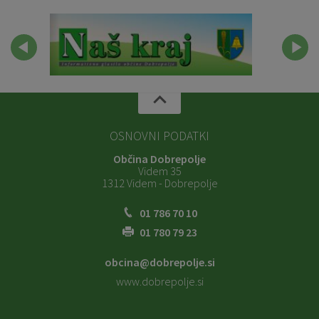
OSNOVNI PODATKI
Občina Dobrepolje
Videm 35
1312 Videm - Dobrepolje
01 786 70 10
01 780 79 23
obcina@dobrepolje.si
www.dobrepolje.si