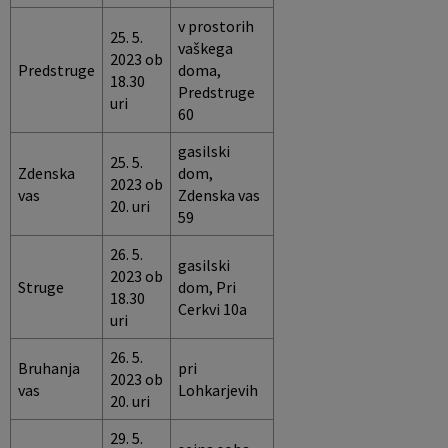
v prostorih
Pobratene občine
Jernej Pečnik
Civilna zaščita
Splošni in posamični akti
E-brošure
25. 5.
vaškega
2023 ob
Predstruge
doma,
Luka iz Dobrepolja
Prostorski akti
Promocijski video
18.30
Predstruge
uri
60
Stane Keržič
Dokumenti Občine
Prostorske fotografije
gasilski
25. 5.
Zdenska
dom,
Občinsko glasilo
2023 ob
vas
Zdenska vas
20. uri
59
Lokalne volitve
26. 5.
gasilski
2023 ob
Struge
dom, Pri
18.30
Cerkvi 10a
uri
26. 5.
Bruhanja
pri
2023 ob
vas
Lohkarjevih
20. uri
29. 5.