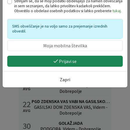
Strinjam se, da se moji podatki obdelujejo za namen obveščanja
Hočevje
dom,
17.30
in sem seznanjen, da lahko privolitev kadarkoli prekličem.
Hočevje 19
Obvestilo o obdelavi osebnih podatkov si lahko preberete
tukaj
.
uri
9. 6.
SMS obveščanje je na voljo samo za prejemanje izrednih
2023 ob
pri Jožetu
obvestil.
Podpeč
20.15
Zrnecu
uri
Prijavi se
PRIHAJAJOČI DOGODKI
Zapri
VABILO NA 2. VODNE IGRE
15
PRI CERKVI STRUGE 10A, Videm -
AVG
Dobrepolje
PGD ZDENSKA VAS VABI NA GASILSKO VESELICO S SKUPINO CALYPSO
22
GASILSKI DOM ZDENSKA VAS, Videm -
AVG
Dobrepolje
GOLAŽJADA
30
PODGORA, Videm - Dobrepolje