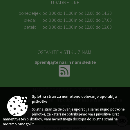
URADNE URE
ponedeljek:
od 8.00 do 11.00 in od 12.00 do 14.30
sreda:
od 8.00 do 11.00 in od 12.00 do 17.00
petek:
od 8.00 do 11.00 in od 12.00 do 13.00
OSTANITE V STIKU Z NAMI
Spremljajte nas in nam sledite
NAROČITE SE NA E-OBVESTILA
Spletna stran za nemoteno delovanje uporablja
Želite ostati obveščeni in podpreti naša prizadevanja za
piškotke
razvoj?
Spletna stran za delovanje uporablja samo nujno potrebne
piškotke, za katere ne potrebujemo vaše privolitve. Brez
namestitve teh piškotkov, vam nemotenega dostopa do spletne strani ne
moremo omogočiti.
© 2026 Vse pravice pridržane