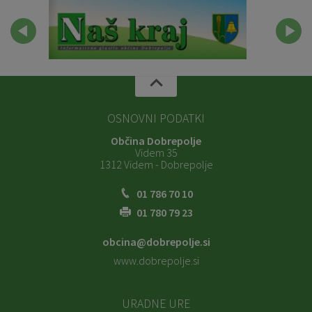
OSNOVNI PODATKI
Občina Dobrepolje
Videm 35
1312 Videm - Dobrepolje
01 786 70 10
01 780 79 23
obcina@dobrepolje.si
www.dobrepolje.si
URADNE URE