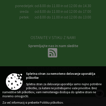
ponedeljek:
od 8.00 do 11.00 in od 12.00 do 14.30
sreda:
od 8.00 do 11.00 in od 12.00 do 17.00
petek:
od 8.00 do 11.00 in od 12.00 do 13.00
OSTANITE V STIKU Z NAMI
Spremljajte nas in nam sledite
NAROČITE SE NA E-OBVESTILA
Spletna stran za nemoteno delovanje uporablja
Želite ostati obveščeni in podpreti naša prizadevanja za
piškotke
razvoj?
Spletna stran za delovanje uporablja samo nujno potrebne
piškotke, za katere ne potrebujemo vaše privolitve. Brez
namestitve teh piškotkov, vam nemotenega dostopa do spletne strani ne
moremo omogočiti.
© 2026 Vse pravice pridržane
Za več informacij si preberite
Politika piškotkov
.
Zasnova, izvedba in vzdrževanje: Sigmateh d.o.o.