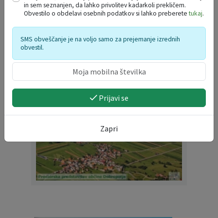
DOBREPOLJSKO KROMPIRJEVANJE
in sem seznanjen, da lahko privolitev kadarkoli prekličem.
13
Obvestilo o obdelavi osebnih podatkov si lahko preberete
tukaj
.
Videm 34, Videm - Dobrepolje
SEP
SMS obveščanje je na voljo samo za prejemanje izrednih
obvestil.
PROSTORSKA PREDSTAVITEV
OBČINE DOBREPOLJE
Prijavi se
Zapri