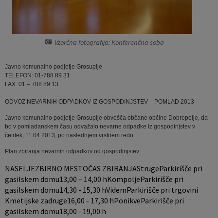
Pobratene občine
Jernej Pečnik
Civilna zaščita
Splošni in posamični akti
E-brošure
Luka iz Dobrepolja
Prostorski akti
Promocijski video
Vzorčna fotografija: Konferenčna soba
Stane Keržič
Dokumenti Občine
Prostorske fotografije
Javno komunalno podjetje Grosuplje
TELEFON: 01-788 89 31
FAX: 01 – 788 89 13
Občinsko glasilo
ODVOZ NEVARNIH ODPADKOV IZ GOSPODINJSTEV – POMLAD 2013
Lokalne volitve
Javno komunalno podjetje Grosuplje obvešča občane občine Dobrepolje, da
bo v pomladanskem času odvažalo nevarne odpadke iz gospodinjstev v
četrtek, 11.04.2013, po naslednjem vrstnem redu:
Plan zbiranja nevarnih odpadkov od gospodinjstev:
NASELJEZBIRNO MESTOČAS ZBIRANJAStrugeParkirišče pri
gasilskem domu13,00 – 14,00 hKompoljeParkirišče pri
gasilskem domu14,30 - 15,30 hVidemParkirišče pri trgovini
Kmetijske zadruge16,00 - 17,30 hPonikveParkirišče pri
gasilskem domu18,00 - 19,00 h