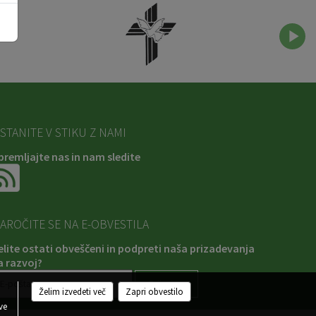
STANITE V STIKU Z NAMI
premljajte nas in nam sledite
AROČITE SE NA E-OBVESTILA
elite ostati obveščeni in podpreti naša prizadevanja
a razvoj?
Želim izvedeti več
Zapri obvestilo
ve