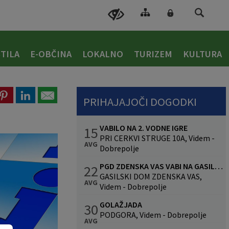
TILA
E-OBČINA
LOKALNO
TURIZEM
KULTURA
PRIHAJAJOČI DOGODKI
VABILO NA 2. VODNE IGRE
15
PRI CERKVI STRUGE 10A, Videm -
AVG
Dobrepolje
PGD ZDENSKA VAS VABI NA GASILSKO VESELICO S SKUPINO CALYPSO
22
GASILSKI DOM ZDENSKA VAS,
AVG
Videm - Dobrepolje
GOLAŽJADA
30
PODGORA, Videm - Dobrepolje
AVG