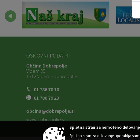
OSNOVNI PODATKI
Občina Dobrepolje
Videm 35
1312 Videm - Dobrepolje
01 786 70 10
01 780 79 23
obcina@dobrepolje.si
www.dobrepolje.si
Spletna stran za nemoteno delovanje
Spletna stran za delovanje uporablja sam