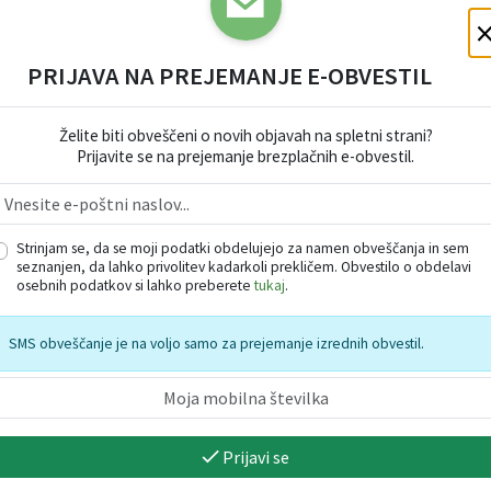
ogovorili za odvoz. Upamo, da
PRIJAVA NA PREJEMANJE E-OBVESTIL
li v akciji za delno pokritje
Vzorčna fo
anim denarjem omogočimo
Želite biti obveščeni o novih objavah na spletni strani?
Prijavite se na prejemanje brezplačnih e-obvestil.
Vodja zbiralne
Andrej Šk
Strinjam se, da se moji podatki obdelujejo za namen obveščanja in sem
seznanjen, da lahko privolitev kadarkoli prekličem. Obvestilo o obdelavi
osebnih podatkov si lahko preberete
tukaj
.
SMS obveščanje je na voljo samo za prejemanje izrednih obvestil.
Prijavi se