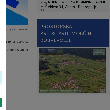
DOBREPOLJSKO KROMPIRJEVANJE
13
×
Videm 34, Videm - Dobrepolje
SEP
PROSTORSKA
tografija: Obvestilo
PREDSTAVITEV OBČINE
DOBREPOLJE
 akcije:
antelj