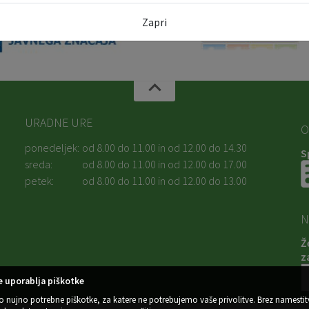
Zapri
URADNE URE
O
ponedeljek:
od 8.00 do 11.00 in od 12.00 do 14.30
S
sreda:
od 8.00 do 11.00 in od 12.00 do 17.00
petek:
od 8.00 do 11.00 in od 12.00 do 13.00
N
Ž
z
 uporablja piškotke
o nujno potrebne piškotke, za katere ne potrebujemo vaše privolitve. Brez namestit