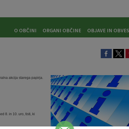
O OBČINI
ORGANI OBČINE
OBJAVE IN OBVES
alna akcija starega papirja.
 8. in 10. uro, tisti, ki
dati star odvečni papir, to