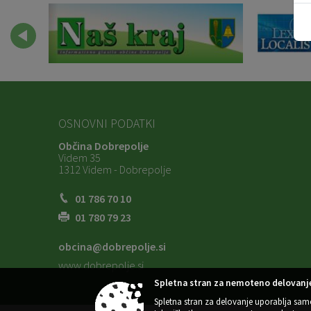
OSNOVNI PODATKI
Občina Dobrepolje
Videm 35
1312 Videm - Dobrepolje
01 786 70 10
01 780 79 23
obcina@dobrepolje.si
www.dobrepolje.si
Spletna stran za nemoteno delovanje
Spletna stran za delovanje uporablja sam