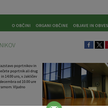
O OBČINI
ORGANI OBČINE
OBJAVE IN OBVES
TNIKOV
razstavo poprtnikov in
ečete poprtnik ali drug
in 14.00 uro, v Jakličev
 decembra od 10.00 ure
gramom. Vljudno