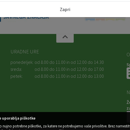
Zapri
URADNE URE
O
ponedeljek:
od 8.00 do 11.00 in od 12.00 do 14.30
S
sreda:
od 8.00 do 11.00 in od 12.00 do 17.00
petek:
od 8.00 do 11.00 in od 12.00 do 13.00
N
Ž
z
 uporablja piškotke
o nujno potrebne piškotke, za katere ne potrebujemo vaše privolitve. Brez namestit