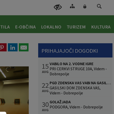
TILA
E-OBČINA
LOKALNO
TURIZEM
KULTURA
PRIHAJAJOČI DOGODKI
VABILO NA 2. VODNE IGRE
15
PRI CERKVI STRUGE 10A, Videm -
AVG
Dobrepolje
PGD ZDENSKA VAS VABI NA GASILSKO VESELICO S SKUPINO CALYPSO
22
GASILSKI DOM ZDENSKA VAS,
AVG
Videm - Dobrepolje
GOLAŽJADA
30
PODGORA, Videm - Dobrepolje
AVG