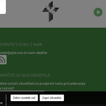
STANITE V STIKU Z NAMI
premljajte nas in nam sledite
AROČITE SE NA E-OBVESTILA
elite ostati obveščeni in podpreti naša prizadevanja
a razvoj?
Želim izvedeti več
Zapri obvestilo
ve