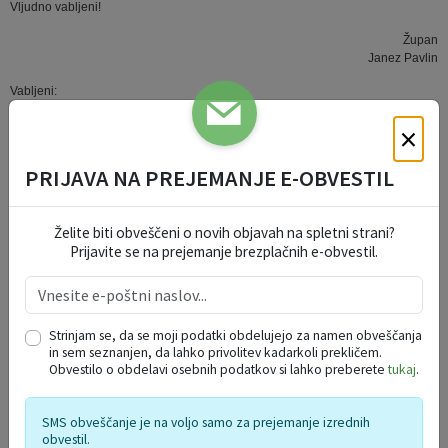
Vljudno vabljeni!
Župan
Janez Pavlin
Vabljeni:
- člani Občinskega sveta,
×
- tajnik občine,
- strokovni delavci Občinske uprave,
- predstavniki medijev
PRIJAVA NA PREJEMANJE E-OBVESTIL
V vednost:
- politične stranke v občini
Želite biti obveščeni o novih objavah na spletni strani?
Prijavite se na prejemanje brezplačnih e-obvestil.
Priloge
Vabilo 3 seja 2015.pdf
Velikost datoteke: 71 KB
Strinjam se, da se moji podatki obdelujejo za namen obveščanja
in sem seznanjen, da lahko privolitev kadarkoli prekličem.
Gradivo-3seja.zip
Obvestilo o obdelavi osebnih podatkov si lahko preberete
tukaj
.
Velikost datoteke: 14 MB
SMS obveščanje je na voljo samo za prejemanje izrednih
PRIHAJAJOČI DOGODKI
obvestil.