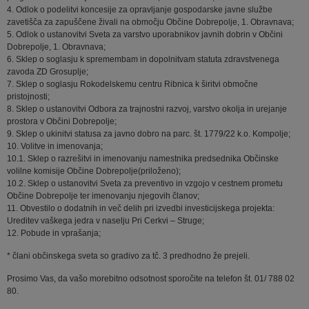
4. Odlok o podelitvi koncesije za opravljanje gospodarske javne službe
zavetišča za zapuščene živali na območju Občine Dobrepolje, 1. Obravnava;
5. Odlok o ustanovitvi Sveta za varstvo uporabnikov javnih dobrin v Občini
Dobrepolje, 1. Obravnava;
6. Sklep o soglasju k spremembam in dopolnitvam statuta zdravstvenega
zavoda ZD Grosuplje;
7. Sklep o soglasju Rokodelskemu centru Ribnica k širitvi območne
pristojnosti;
8. Sklep o ustanovitvi Odbora za trajnostni razvoj, varstvo okolja in urejanje
prostora v Občini Dobrepolje;
9. Sklep o ukinitvi statusa za javno dobro na parc. št. 1779/22 k.o. Kompolje;
10. Volitve in imenovanja;
10.1. Sklep o razrešitvi in imenovanju namestnika predsednika Občinske
volilne komisije Občine Dobrepolje(priloženo);
10.2. Sklep o ustanovitvi Sveta za preventivo in vzgojo v cestnem prometu
Občine Dobrepolje ter imenovanju njegovih članov;
11. Obvestilo o dodatnih in več delih pri izvedbi investicijskega projekta:
Ureditev vaškega jedra v naselju Pri Cerkvi – Struge;
12. Pobude in vprašanja;
* člani občinskega sveta so gradivo za tč. 3 predhodno že prejeli.
Prosimo Vas, da vašo morebitno odsotnost sporočite na telefon št. 01/ 788 02
80.