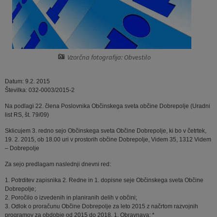
Pobratene občine
Jernej Pečnik
Civilna zaščita
Splošni in posamični akti
E-brošure
Luka iz Dobrepolja
Prostorski akti
Promocijski video
Vzorčna fotografija: Obvestilo
Stane Keržič
Dokumenti Občine
Prostorske fotografije
Datum: 9.2. 2015
Občinsko glasilo
Številka: 032-0003/2015-2
Na podlagi 22. člena Poslovnika Občinskega sveta občine Dobrepolje (Uradni
Lokalne volitve
list RS, št. 79/09)
Sklicujem 3. redno sejo Občinskega sveta Občine Dobrepolje, ki bo v četrtek,
19. 2. 2015, ob 18.00 uri v prostorih občine Dobrepolje, Videm 35, 1312 Videm
– Dobrepolje
Za sejo predlagam naslednji dnevni red:
1. Potrditev zapisnika 2. Redne in 1. dopisne seje Občinskega sveta Občine
Dobrepolje;
2. Poročilo o izvedenih in planiranih delih v občini;
3. Odlok o proračunu Občine Dobrepolje za leto 2015 z načrtom razvojnih
programov za obdobje od 2015 do 2018, 1. Obravnava; *