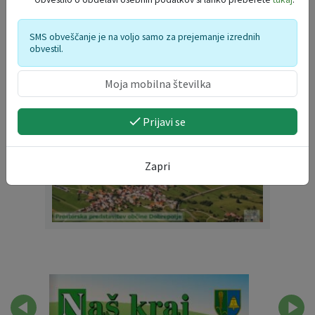
PROSTORSKA PREDSTAVITEV
SMS obveščanje je na voljo samo za prejemanje izrednih
obvestil.
OBČINE DOBREPOLJE
Prijavi se
Zapri