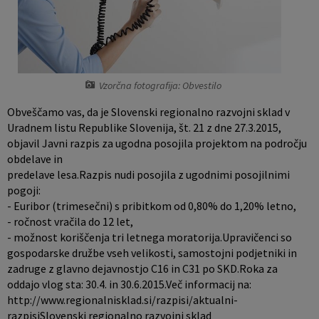
Pobratene občine
Jernej Pečnik
Civilna zaščita
Splošni in posamični akti
E-brošure
Luka iz Dobrepolja
Prostorski akti
Promocijski video
Vzorčna fotografija: Obvestilo
Stane Keržič
Dokumenti Občine
Prostorske fotografije
Obveščamo vas, da je Slovenski regionalno razvojni sklad v
Občinsko glasilo
Uradnem listu Republike Slovenija, št. 21 z dne 27.3.2015,
objavil Javni razpis za ugodna posojila projektom na področju
obdelave in
Lokalne volitve
predelave lesa.Razpis nudi posojila z ugodnimi posojilnimi
pogoji:
- Euribor (trimesečni) s pribitkom od 0,80% do 1,20% letno,
- ročnost vračila do 12 let,
- možnost koriščenja tri letnega moratorija.Upravičenci so
gospodarske družbe vseh velikosti, samostojni podjetniki in
zadruge z glavno dejavnostjo C16 in C31 po SKD.Roka za
oddajo vlog sta: 30.4. in 30.6.2015.Več informacij na:
http://www.regionalnisklad.si/razpisi/aktualni-
razpisiSlovenski regionalno razvojni sklad