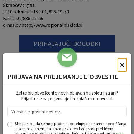
Škrabčev trg 9a
1310 RibnicaTel.št: 01/836-19-53
Fax št: 01/836-19-56
e-naslov:http://www.regionalnisklad.si
PRIHAJAJOČI DOGODKI
VABILO NA 2. VODNE IGRE
15
×
PRI CERKVI STRUGE 10A, Videm -
AVG
Dobrepolje
PRIJAVA NA PREJEMANJE E-OBVESTIL
PGD ZDENSKA VAS VABI NA GASILSKO VESELICO S SKUPINO CALYPSO
22
GASILSKI DOM ZDENSKA VAS, Videm -
AVG
Želite biti obveščeni o novih objavah na spletni strani?
Dobrepolje
Prijavite se na prejemanje brezplačnih e-obvestil.
GOLAŽJADA
30
PODGORA, Videm - Dobrepolje
AVG
DOBREPOLJSKO KROMPIRJEVANJE
13
Strinjam se, da se moji podatki obdelujejo za namen obveščanja
Videm 34, Videm - Dobrepolje
in sem seznanjen, da lahko privolitev kadarkoli prekličem.
SEP
Obvestilo o obdelavi osebnih podatkov si lahko preberete
tukaj
.