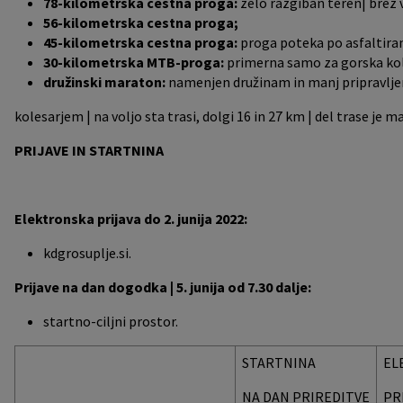
78-kilometrska cestna proga:
zelo razgiban teren| brez 
56-kilometrska cestna proga;
45-kilometrska cestna proga:
proga poteka po asfaltiran
30-kilometrska MTB-proga:
primerna samo za gorska ko
družinski maraton:
namenjen družinam in manj pripravlj
kolesarjem | na voljo sta trasi, dolgi 16 in 27 km | del trase je 
PRIJAVE IN STARTNINA
Elektronska prijava do 2. junija 2022:
kdgrosuplje.si.
Prijave na dan dogodka | 5. junija od 7.30 dalje:
startno-ciljni prostor.
STARTNINA
EL
NA DAN PRIREDITVE
PR