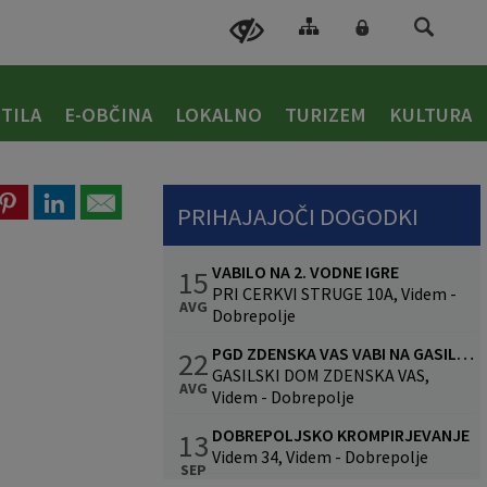
TILA
E-OBČINA
LOKALNO
TURIZEM
KULTURA
PRIHAJAJOČI DOGODKI
VABILO NA 2. VODNE IGRE
15
PRI CERKVI STRUGE 10A, Videm -
AVG
Dobrepolje
PGD ZDENSKA VAS VABI NA GASILSKO VESELICO S SKUPINO CALYPSO
22
GASILSKI DOM ZDENSKA VAS,
AVG
Videm - Dobrepolje
DOBREPOLJSKO KROMPIRJEVANJE
13
Videm 34, Videm - Dobrepolje
SEP