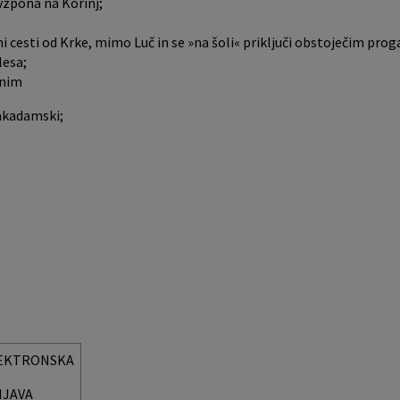
vzpona na Korinj;
i cesti od Krke, mimo Luč in se »na šoli« priključi obstoječim pro
lesa;
enim
makadamski;
EKTRONSKA
IJAVA