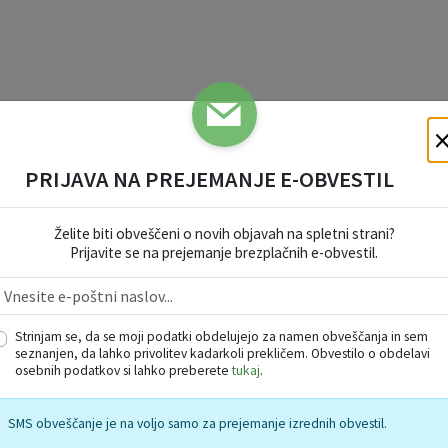
PRIJAVA NA PREJEMANJE E-OBVESTIL
ljo okrepčila, potujoče servisne delavnice in druga spremljevaln
rjanje kolesarjev.
Želite biti obveščeni o novih objavah na spletni strani?
Prijavite se na prejemanje brezplačnih e-obvestil.
l medaljo in praktično darilo
,
prejel bo malico in sodeloval v žreba
bo potekalo na zaključni prireditvi med 14. in 15. uro. Nagrade pr
 udeleženci in najštevilčnejša skupina.
Strinjam se, da se moji podatki obdelujejo za namen obveščanja in sem
seznanjen, da lahko privolitev kadarkoli prekličem. Obvestilo o obdelavi
osebnih podatkov si lahko preberete
tukaj
.
 na Korinj
. Upoštevali bomo
Strava
odsek »Mali Korinj Climb«. Ve
SMS obveščanje je na voljo samo za prejemanje izrednih obvestil.