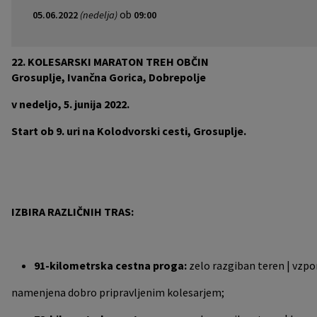
ob
05.06.2022
(nedelja)
09:00
Pobratene občine
Jernej Pečnik
Civilna zaščita
Splošni in posamični akti
E-brošure
Luka iz Dobrepolja
Prostorski akti
Promocijski video
22. KOLESARSKI MARATON TREH OBČIN
Grosuplje, Ivančna Gorica, Dobrepolje
Stane Keržič
Dokumenti Občine
Prostorske fotografije
v nedeljo, 5. junija 2022.
Občinsko glasilo
Start ob 9. uri na Kolodvorski cesti, Grosuplje.
Lokalne volitve
IZBIRA RAZLIČNIH TRAS:
91-kilometrska cestna proga:
zelo razgiban teren | vzpo
namenjena dobro pripravljenim kolesarjem;