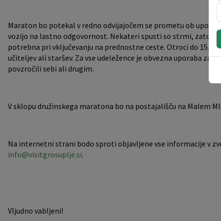
Maraton bo potekal v redno odvijajočem se prometu ob upoštev
vozijo na lastno odgovornost. Nekateri spusti so strmi, zato je
potrebna pri vključevanju na prednostne ceste. Otroci do 15. le
učiteljev ali staršev. Za vse udeležence je obvezna uporaba zaš
povzročili sebi ali drugim.
V sklopu družinskega maratona bo na postajališču na Malem Ml
Na internetni strani bodo sproti objavljene vse informacije v 
info@visitgrosuplje.si
.
Vljudno vabljeni!