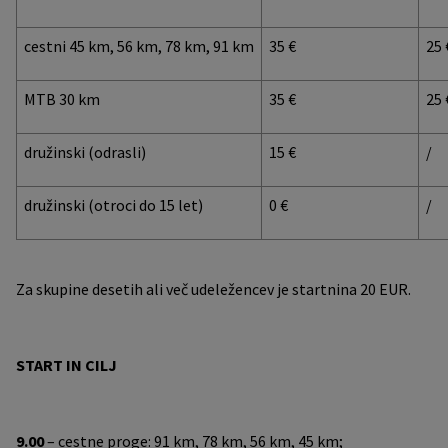
cestni 45 km, 56 km, 78 km, 91 km
35 €
25 
MTB 30 km
35 €
25 
družinski (odrasli)
15 €
/
družinski (otroci do 15 let)
0 €
/
Za skupine desetih ali več udeležencev je startnina 20 EUR.
START IN CILJ
9.00
– cestne proge: 91 km, 78 km, 56 km, 45 km;