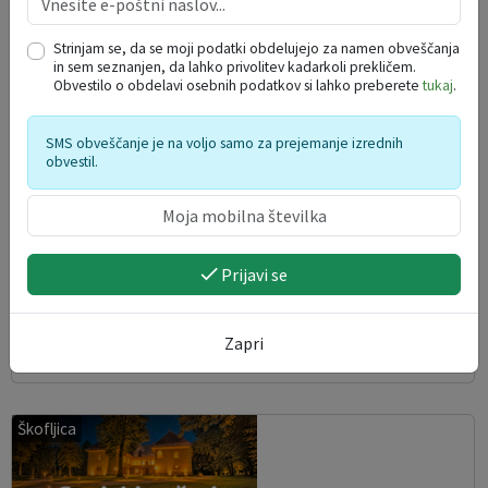
Strinjam se, da se moji podatki obdelujejo za namen obveščanja
in sem seznanjen, da lahko privolitev kadarkoli prekličem.
Obvestilo o obdelavi osebnih podatkov si lahko preberete
tukaj
.
SMS obveščanje je na voljo samo za prejemanje izrednih
obvestil.
Prijavi se
Festival Kamfest 2026 - petek, 7. 8.
Zapri
07. 08. 2026
Škofljica