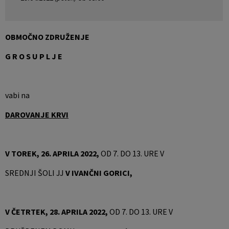
Pobratene občine
Jernej Pečnik
Civilna zaščita
Splošni in posamični akti
E-brošure
OBMOČNO ZDRUŽENJE
Luka iz Dobrepolja
Prostorski akti
Promocijski video
G R O S U P L J E
Stane Keržič
Dokumenti Občine
Prostorske fotografije
Občinsko glasilo
vabi na
DAROVANJE KRVI
Lokalne volitve
V TOREK, 26. APRILA 2022,
OD 7. DO 13. URE V
SREDNJI ŠOLI JJ
V IVANČNI GORICI,
V ČETRTEK, 28. APRILA 2022,
OD 7. DO 13. URE V