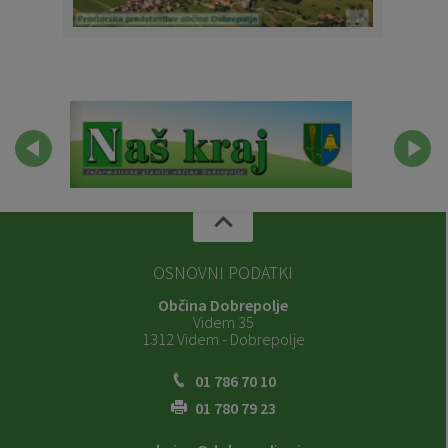
OSNOVNI PODATKI
Občina Dobrepolje
Videm 35
1312 Videm - Dobrepolje
01 786 70 10
01 780 79 23
obcina@dobrepolje.si