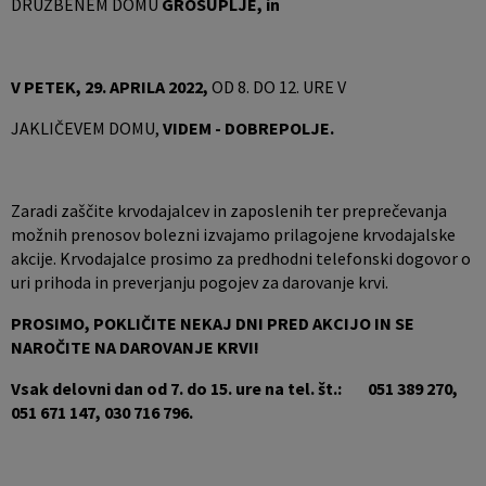
DRUŽBENEM DOMU
GROSUPLJE, in
V PETEK, 29. APRILA 2022,
OD 8. DO 12. URE V
JAKLIČEVEM DOMU,
VIDEM - DOBREPOLJE.
Zaradi zaščite krvodajalcev in zaposlenih ter preprečevanja
možnih prenosov bolezni izvajamo prilagojene krvodajalske
akcije. Krvodajalce prosimo za predhodni telefonski dogovor o
uri prihoda in preverjanju pogojev za darovanje krvi.
PROSIMO, POKLIČITE NEKAJ DNI PRED AKCIJO IN SE
NAROČITE NA
DAROVANJE KRVI!
Vsak delovni dan od 7. do 15. ure na tel. št.: 051 389 270,
051 671 147, 030 716 796.