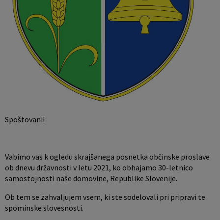
Pobratene občine
Jernej Pečnik
Civilna zaščita
Splošni in posamični akti
E-brošure
Luka iz Dobrepolja
Prostorski akti
Promocijski video
Stane Keržič
Dokumenti Občine
Prostorske fotografije
Občinsko glasilo
Lokalne volitve
Spoštovani!
Vabimo vas k ogledu skrajšanega posnetka občinske proslave
ob dnevu državnosti v letu 2021, ko obhajamo 30-letnico
samostojnosti naše domovine, Republike Slovenije.
Ob tem se zahvaljujem vsem, ki ste sodelovali pri pripravi te
spominske slovesnosti.