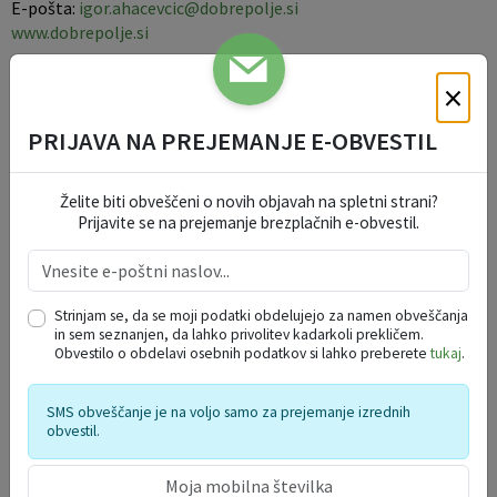
E-pošta:
igor.ahacevcic@dobrepolje.si
www.dobrepolje.si
×
Audio, video posnetki
PRIJAVA NA PREJEMANJE E-OBVESTIL
Proslava ob dnevu državnosti - Dobrepolje 25.06.2021
Želite biti obveščeni o novih objavah na spletni strani?
Prijavite se na prejemanje brezplačnih e-obvestil.
Strinjam se, da se moji podatki obdelujejo za namen obveščanja
in sem seznanjen, da lahko privolitev kadarkoli prekličem.
Obvestilo o obdelavi osebnih podatkov si lahko preberete
tukaj
.
SMS obveščanje je na voljo samo za prejemanje izrednih
PRIHAJAJOČI DOGODKI
obvestil.
VABILO NA 2. VODNE IGRE