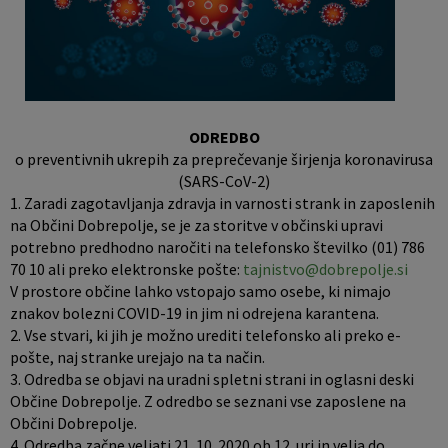
Pobratene občine
Jernej Pečnik
Civilna zaščita
Splošni in posamični akti
E-brošure
Luka iz Dobrepolja
Prostorski akti
Promocijski video
Stane Keržič
Dokumenti Občine
Prostorske fotografije
ODREDBO
o preventivnih ukrepih za preprečevanje širjenja koronavirusa
Občinsko glasilo
(SARS-CoV-2)
1. Zaradi zagotavljanja zdravja in varnosti strank in zaposlenih
na Občini Dobrepolje, se je za storitve v občinski upravi
Lokalne volitve
potrebno predhodno naročiti na telefonsko številko (01) 786
70 10 ali preko elektronske pošte:
tajnistvo@dobrepolje.si
V prostore občine lahko vstopajo samo osebe, ki nimajo
znakov bolezni COVID-19 in jim ni odrejena karantena.
2. Vse stvari, ki jih je možno urediti telefonsko ali preko e-
pošte, naj stranke urejajo na ta način.
3. Odredba se objavi na uradni spletni strani in oglasni deski
Občine Dobrepolje. Z odredbo se seznani vse zaposlene na
Občini Dobrepolje.
4. Odredba začne veljati 21. 10. 2020 ob 12. uri in velja do