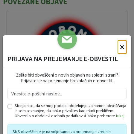
POVEZANE OBJAVE
×
PRIJAVA NA PREJEMANJE E-OBVESTIL
Želite biti obveščeni o novih objavah na spletni strani?
Prijavite se na prejemanje brezplačnih e-obvestil.
Strinjam se, da se moji podatki obdelujejo za namen obveščanja
KORONAVIRUS
in sem seznanjen, da lahko privolitev kadarkoli prekličem.
Obvestilo o obdelavi osebnih podatkov si lahko preberete
tukaj
.
01. 03. 2020
SMS obveščanje je na voljo samo za prejemanje izrednih