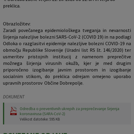
preklica.
Obrazložitev:
Zaradi povečanega epidemiološkega tveganja in nevarnosti
širjenja nalezljive bolezni SARS-CoV-2 (COVID 19) in na podlagi
Odloka o razglasitvi epidemije nalezljive bolezni COVID-19 na
območju Republike Slovenije (Uradni list RS št. 146/2020) ter
usmeritev pristojnih institucij z namenom preprečitve
možnega širjenja virusnih okužb, kjer je med drugim
priporočeno izogibanje javnim prostorom in izogibanje
socialnim stikom, do preklica odrejam omejeno uporabo
upravnih prostorov Občine Dobrepolje.
DOKUMENT
Odredba o preventivnih ukrepih za preprečevanje širjenja
koronavirusa (SARA-CoV-2)
Velikost datoteke: 595 KB