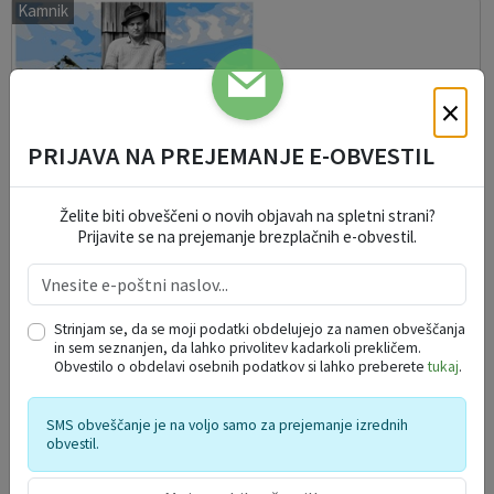
Kamnik
×
PRIJAVA NA PREJEMANJE E-OBVESTIL
Želite biti obveščeni o novih objavah na spletni strani?
Prijavite se na prejemanje brezplačnih e-obvestil.
Strinjam se, da se moji podatki obdelujejo za namen obveščanja
in sem seznanjen, da lahko privolitev kadarkoli prekličem.
Obvestilo o obdelavi osebnih podatkov si lahko preberete
tukaj
.
13. mednarodni likovni bienale Velika planina
06. 08. 2026
SMS obveščanje je na voljo samo za prejemanje izrednih
obvestil.
Kamnik