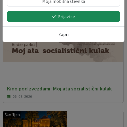
Prijavi se
Zapri
Kino pod zvezdami: Moj ata socialistični kulak
06. 08. 2026
Škofljica