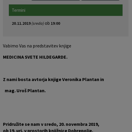
Pobratene občine
Jernej Pečnik
Civilna zaščita
Splošni in posamični akti
E-brošure
Termini
Luka iz Dobrepolja
Prostorski akti
Promocijski video
ob
20.11.2019
(sreda)
19:00
Stane Keržič
Dokumenti Občine
Prostorske fotografije
Vabimo Vas na predstavitev knjige
Občinsko glasilo
MEDICINA SVETE HILDEGARDE.
Lokalne volitve
Z nami bosta avtorja knjige Veronika Plantan in
mag. Uroš Plantan.
Pridružite se nam v sredo, 20. novembra 2019,
ob 19. uri, v prostorih knjižnice Dobrepolje.