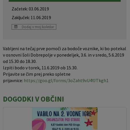
Pobratene občine
Jernej Pečnik
Civilna zaščita
Splošni in posamični akti
E-brošure
Začetek: 03.06.2019
Zaključek: 11.06.2019
Luka iz Dobrepolja
Prostorski akti
Promocijski video
Dodaj v moj koledar
Stane Keržič
Dokumenti Občine
Prostorske fotografije
Vabljeni na tečaj prve pomoči za bodoče voznike, ki bo potekal
Občinsko glasilo
v osnovni šoli Dobrepolje v ponedeljek, 3.6. in v sredo, 5.6.2019
od 15.30 do 18.30.
Lokalne volitve
Izpiti bodo v torek, 11.6.2019 ob 15.30.
Prijavite se čim prej preko spletne
prijavnice:
https://goo.gl/forms/3oZaht9vU4YJTkgh1
DOGODKI V OBČINI