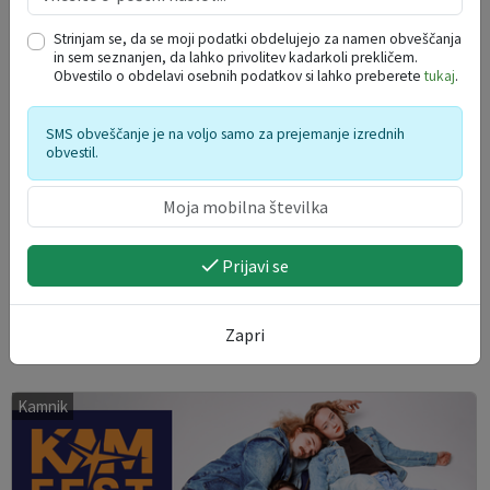
Strinjam se, da se moji podatki obdelujejo za namen obveščanja
in sem seznanjen, da lahko privolitev kadarkoli prekličem.
Obvestilo o obdelavi osebnih podatkov si lahko preberete
tukaj
.
SMS obveščanje je na voljo samo za prejemanje izrednih
obvestil.
Prijavi se
Knjižnica pod krošnjami
Zapri
07. 08. 2026
Kamnik