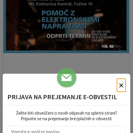
×
VGC+ Pomoč z elektronskimi napravami – odprti
termin
PRIJAVA NA PREJEMANJE E-OBVESTIL
06. 08. 2026
Želite biti obveščeni o novih objavah na spletni strani?
Škofljica
Prijavite se na prejemanje brezplačnih e-obvestil.