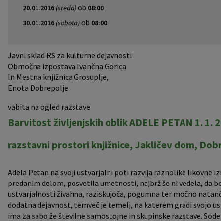
ob
20.01.2016
(sreda)
08:00
Pobratene občine
Jernej Pečnik
Civilna zaščita
Splošni in posamični akti
E-brošure
ob
30.01.2016
(sobota)
08:00
Luka iz Dobrepolja
Prostorski akti
Promocijski video
Javni sklad RS za kulturne dejavnosti
Stane Keržič
Dokumenti Občine
Prostorske fotografije
Območna izpostava Ivančna Gorica
In Mestna knjižnica Grosuplje,
Enota Dobrepolje
Občinsko glasilo
vabita na ogled razstave
Lokalne volitve
Barvitost življenjskih oblik
ADELE PETAN 1. 1. 20
razstavni prostori knjižnice, Jakličev dom, Dob
Adela Petan na svoji ustvarjalni poti razvija raznolike likovne iz
predanim delom, posvetila umetnosti, najbrž še ni vedela, da bo
ustvarjalnosti živahna, raziskujoča, pogumna ter močno natančna
dodatna dejavnost, temveč je temelj, na katerem gradi svojo ustv
ima za sabo že številne samostojne in skupinske razstave. Sodel