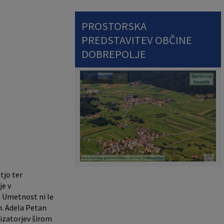
PROSTORSKA
PREDSTAVITEV OBČINE
DOBREPOLJE
tjo ter
je v
. Umetnost ni le
h. Adela Petan
nizatorjev širom