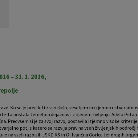
16 – 31. 1. 2016,
repolje
raze. Ko se je pred leti z vso dušo, veseljem in izjemno ustvarjalnos
 le-ta postala temeljna dejavnost v njenem življenju. Adela Petan 
. Predvsem si je za svoj razvoj postavila izjemno visoke kriterije
arjalno pot, s katero se razvija prav na vseh življenjskih področji
uje na vseh razpisih JSKD RS in OI Ivančna Gorica ter drugih orga