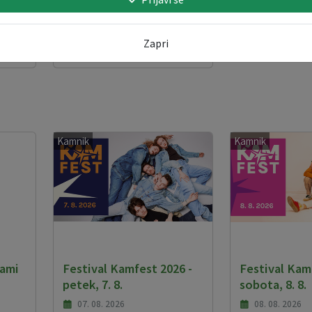
ABI
DOBREPOLJSKO
ICO
KROMPIRJEVANJE
O
13. 09. 2026
Zapri
Kamnik
Kamnik
jami
Festival Kamfest 2026 -
Festival Kam
petek, 7. 8.
sobota, 8. 8.
07. 08. 2026
08. 08. 2026