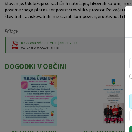
Slovenije. Udeležuje se različnih natečajev, likovnih kolonij in
posameznega platna ter postavitev slik v prostor. Po začetnih spo
številnih raziskovalnih in izraznih kompozicij, eruptivnosti barv
Priloge
Razstava Adela Petan januar 2016
Velikost datoteke: 311 KB
DOGODKI V OBČINI