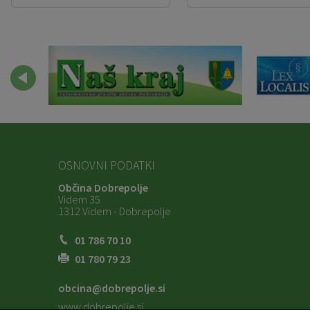
OSNOVNI PODATKI
Občina Dobrepolje
Videm 35
1312 Videm - Dobrepolje
01 786 70 10
01 780 79 23
obcina@dobrepolje.si
www.dobrepolje.si