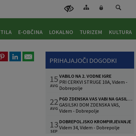
TILA
E-OBČINA
LOKALNO
TURIZEM
KULTURA
PRIHAJAJOČI DOGODKI
VABILO NA 2. VODNE IGRE
15
PRI CERKVI STRUGE 10A, Videm -
AVG
Dobrepolje
PGD ZDENSKA VAS VABI NA GASILSKO VESELICO S SKUPINO CALYPSO
22
GASILSKI DOM ZDENSKA VAS,
AVG
Videm - Dobrepolje
DOBREPOLJSKO KROMPIRJEVANJE
13
Videm 34, Videm - Dobrepolje
SEP