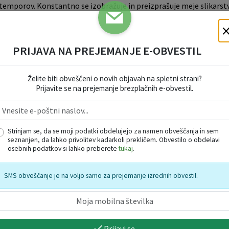
 extemporov. Konstantno se izobražuje in preizprašuje meje slikarst
gledovanjih z abstrakcijo, so te slike postale vir in izvir simboli
e in ekspresivnosti izraza.
PRIJAVA NA PREJEMANJE E-OBVESTIL
Želite biti obveščeni o novih objavah na spletni strani?
Prijavite se na prejemanje brezplačnih e-obvestil.
Strinjam se, da se moji podatki obdelujejo za namen obveščanja in sem
seznanjen, da lahko privolitev kadarkoli prekličem. Obvestilo o obdelavi
osebnih podatkov si lahko preberete
tukaj
.
SMS obveščanje je na voljo samo za prejemanje izrednih obvestil.
Prijavi se