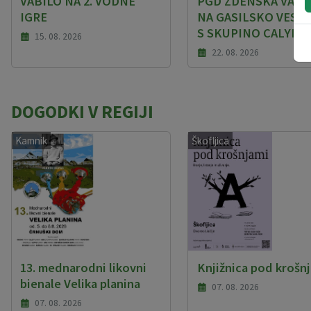
VABILO NA 2. VODNE
PGD ZDENSKA VAS V
IGRE
NA GASILSKO VESEL
S SKUPINO CALYPS
15. 08. 2026
22. 08. 2026
DOGODKI V REGIJI
Kamnik
Škofljica
13. mednarodni likovni
Knjižnica pod krošn
bienale Velika planina
07. 08. 2026
07. 08. 2026