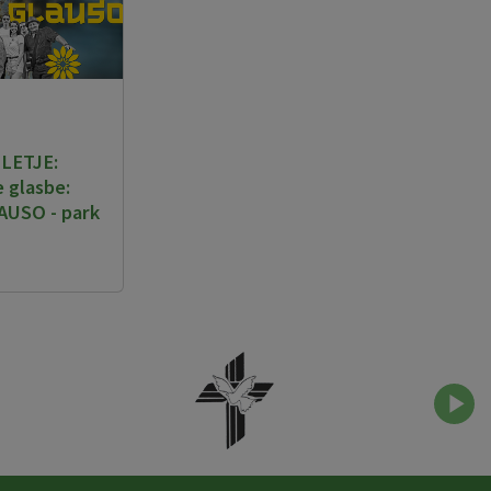
LETJE:
 glasbe:
USO - park