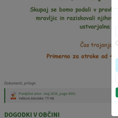
Dokumenti, priloge
Pravljične urice - maj 2026_page-0001
Velikost datoteke: 777 KB
DOGODKI V OBČINI