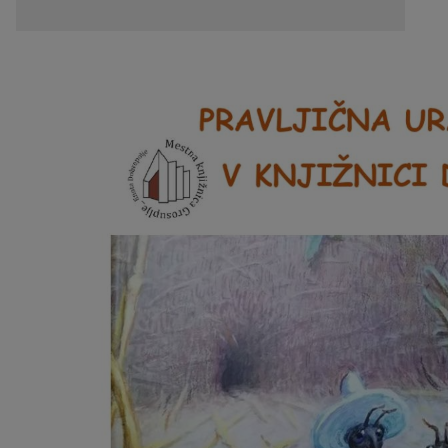
Pobratene občine
Jernej Pečnik
Civilna zaščita
Splošni in posamični akti
E-brošure
Luka iz Dobrepolja
Prostorski akti
Promocijski video
Stane Keržič
Dokumenti Občine
Prostorske fotografije
Občinsko glasilo
Lokalne volitve