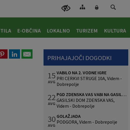
TILA
E-OBČINA
LOKALNO
TURIZEM
KULTURA
PRIHAJAJOČI DOGODKI
VABILO NA 2. VODNE IGRE
15
PRI CERKVI STRUGE 10A, Videm -
AVG
Dobrepolje
PGD ZDENSKA VAS VABI NA GASILSKO VESELICO S SKUPINO CALYPSO
22
GASILSKI DOM ZDENSKA VAS,
AVG
Videm - Dobrepolje
GOLAŽJADA
30
PODGORA, Videm - Dobrepolje
AVG