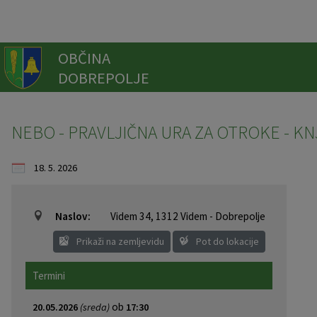
Za pričetek iskanja kliknite na puščico >
SOU ENOTNOST OBČIN
OBJAVE IN OBVESTILA
OBČINSKA UPRAVA
Znane osebnosti
ORGANI OBČINE
OBČINSKI SVET
Prostorski akti
E-OBČINA
LOKALNO
O OBČINI
TURIZEM
ŽUPAN
OBČINA
DOBREPOLJE
Vizitka
France Kralj
ŽUPAN
Župan
Člani občinskega sveta
Direktor
Prostor
Novice in obvestila
Spremembe in dopolnitve ZN OC Predstruge
Vloge in obrazci
Pomembni kontakti
Strategija razvoja turizma 2022-27
Fotogalerija razstavnih vsebin v Jakličevem domu
Kontaktni podatki
Tone Kralj
OBČINSKI SVET
Podžupan
Seje občinskega sveta
Splošne zadeve
Proračunsko računovodstvo
Lokalni utrip
Spremembe in dopolnitve OPN (SD OPN 2)
Predlogi in pobude
Dejavnosti, društva
Znamenitosti
NEBO - PRAVLJIČNA URA ZA OTROKE - K
Predstavitev občine
Fran Jaklič
OBČINSKA UPRAVA
Komisije in odbori
Okolje in gospodarska javna infrastruktura
Prihajajoči dogodki
E-obveščanje občanov
Javni zavodi
Prihajajoči dogodki
18. 5. 2026
Grb občine
Rafael Samec
SOU ENOTNOST OBČIN
Družbene dejavnosti
Zapore cest
Športna dvorana Dobrepolje
Galerije slik
Naslov:
Videm 34
,
1312 Videm - Dobrepolje
Geografija
Ana Lazar
Nadzorni odbor
Splošne in družbene dejavnosti
Javni razpisi in objave
Panorama
Prikaži na zemljevidu
Pot do lokacije
Občinska priznanja
Stane Novak
Občinska volilna komisija
Računovodstvo
Katalog informacij javnega značaja
Pešpoti
Termini
Znane osebnosti
Tone Ljubič
Vaški odbori
Varstvo osebnih podatkov
Kolesarske poti
ob
20.05.2026
(sreda)
17:30