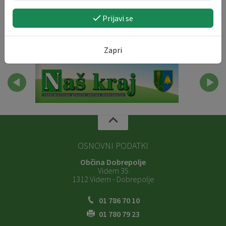
Prijavi se
Zapri
OSNOVNI PODATKI
Občina Dobrepolje
Videm 35
1312 Videm - Dobrepolje
01 786 70 10
01 780 79 23