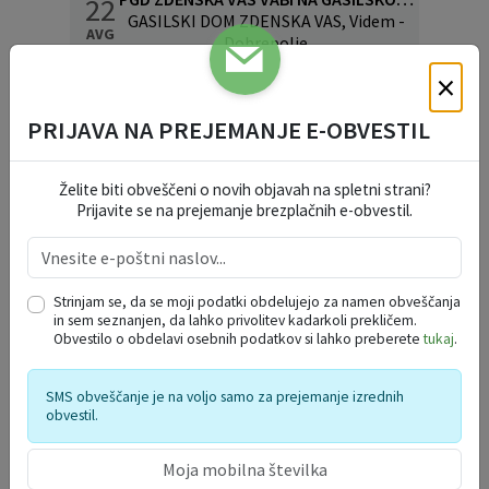
22
GASILSKI DOM ZDENSKA VAS, Videm -
AVG
Dobrepolje
×
GOLAŽJADA
30
PODGORA, Videm - Dobrepolje
AVG
PRIJAVA NA PREJEMANJE E-OBVESTIL
DOBREPOLJSKO KROMPIRJEVANJE
13
Videm 34, Videm - Dobrepolje
SEP
Želite biti obveščeni o novih objavah na spletni strani?
Prijavite se na prejemanje brezplačnih e-obvestil.
PROSTORSKA PREDSTAVITEV
OBČINE DOBREPOLJE
Strinjam se, da se moji podatki obdelujejo za namen obveščanja
in sem seznanjen, da lahko privolitev kadarkoli prekličem.
Obvestilo o obdelavi osebnih podatkov si lahko preberete
tukaj
.
SMS obveščanje je na voljo samo za prejemanje izrednih
obvestil.