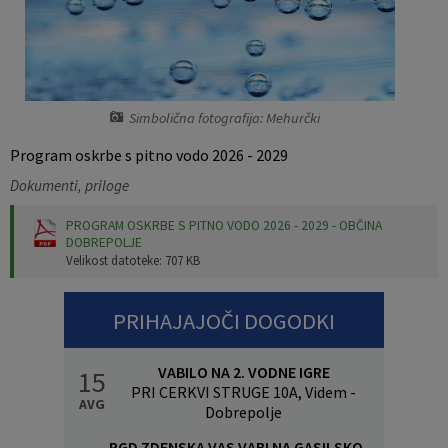
Pobratene občine
Jernej Pečnik
Civilna zaščita
Splošni in posamični akti
E-brošure
Luka iz Dobrepolja
Prostorski akti
Promocijski video
Simbolična fotografija: Mehurčki
Stane Keržič
Dokumenti Občine
Prostorske fotografije
Program oskrbe s pitno vodo 2026 - 2029
Občinsko glasilo
Dokumenti, priloge
PROGRAM OSKRBE S PITNO VODO 2026 - 2029 - OBČINA
Lokalne volitve
DOBREPOLJE
Velikost datoteke: 707 KB
PRIHAJAJOČI DOGODKI
VABILO NA 2. VODNE IGRE
15
PRI CERKVI STRUGE 10A, Videm -
AVG
Dobrepolje
PGD ZDENSKA VAS VABI NA GASILSKO VESELICO S SKUPINO CALYPSO