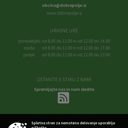
obcina@dobrepolje.si
www.dobrepolje.si
URADNE URE
ponedeljek:
od 8.00 do 11.00 in od 12.00 do 14.30
sreda:
od 8.00 do 11.00 in od 12.00 do 17.00
petek:
od 8.00 do 11.00 in od 12.00 do 13.00
OSTANITE V STIKU Z NAMI
Spremljajte nas in nam sledite
NAROČITE SE NA E-OBVESTILA
Spletna stran za nemoteno delovanje uporablja
Želite ostati obveščeni in podpreti naša prizadevanja za
piškotke