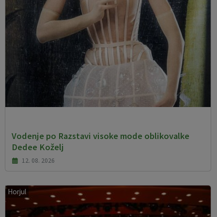
Vodenje po Razstavi visoke mode oblikovalke
Dedee Koželj
12. 08. 2026
Horjul